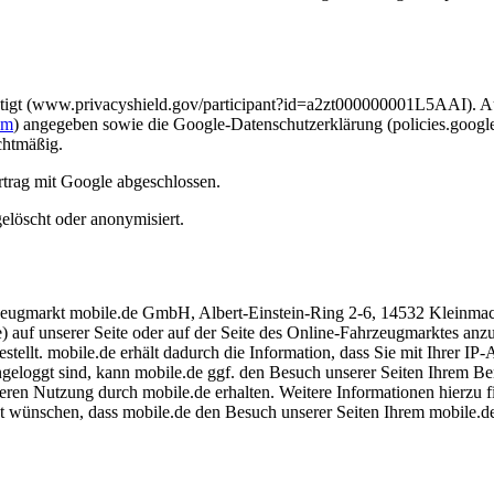
tätigt (www.privacyshield.gov/participant?id=a2zt000000001L5AAI). Au
om
) angegeben sowie die Google-Datenschutzerklärung (policies.googl
chtmäßig.
rtrag mit Google abgeschlossen.
löscht oder anonymisiert.
zeugmarkt mobile.de GmbH, Albert-Einstein-Ring 2-6, 14532 Kleinmach
 auf unserer Seite oder auf der Seite des Online-Fahrzeugmarktes anzu
llt. mobile.de erhält dadurch die Information, dass Sie mit Ihrer IP
eloggt sind, kann mobile.de ggf. den Besuch unserer Seiten Ihrem Ben
deren Nutzung durch mobile.de erhalten. Weitere Informationen hierzu f
t wünschen, dass mobile.de den Besuch unserer Seiten Ihrem mobile.de