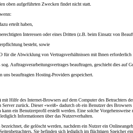
den oben aufgeführten Zwecken findet nicht statt.
 wenn:
azu erteilt haben,
chtigten Interessen oder eines Dritten (z.B. beim Einsatz von Beauftra
rpflichtung besteht, sowie
 für die Abwicklung von Vertragsverhältnissen mit Ihnen erforderlich i
s sog. Auftragsverarbeitungsvertrages beauftragen, geschieht dies au
 uns beauftragten Hosting-Providers gespeichert.
r) mit Hilfe des Internet-Browsers auf dem Computer des Betrachters de
 Server zurück. Dieser «weiß» dadurch ob ein Benutzer des Browsers ei
 kann ein Benutzerprofil erstellt werden. Eine solche Vorgehensweise
 lediglich Informationen über das Nutzerverhalten.
bezeichnet, die gelöscht werden, nachdem ein Nutzer ein Onlineangebo
itenbetrachters. Sie befinden sich lediglich im flüchtigen Speicher