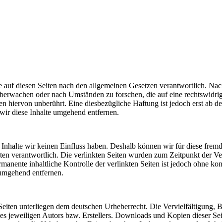
 auf diesen Seiten nach den allgemeinen Gesetzen verantwortlich. Nac
u überwachen oder nach Umständen zu forschen, die auf eine rechtswidri
 hiervon unberührt. Eine diesbezügliche Haftung ist jedoch erst ab d
ir diese Inhalte umgehend entfernen.
n Inhalte wir keinen Einfluss haben. Deshalb können wir für diese fre
 Seiten verantwortlich. Die verlinkten Seiten wurden zum Zeitpunkt der
manente inhaltliche Kontrolle der verlinkten Seiten ist jedoch ohne ko
umgehend entfernen.
n Seiten unterliegen dem deutschen Urheberrecht. Die Vervielfältigung,
 jeweiligen Autors bzw. Erstellers. Downloads und Kopien dieser Seite