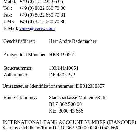
Mobil:
+49 (0) 171 222 66 66
Tel.:
+49 (0) 8022 660 70 80
Fax:
+49 (0) 8022 660 70 81
UMS:
+49 (0) 3212 660 70 80
E-Mail:
varex@varex.com
Geschäftsführer:
Herr Andre Rademacher
Amtsgericht München:
HRB 190661
Steuernummer:
139/141/10054
Zollnummer:
DE 4493 222
Umsatzsteuer-Identifikationsnummer: DE812338657
Bankverbindung:
Stadtsparkasse Mülheim/Ruhr
BLZ:362 500 00
Kto: 3000 43 666
INTERNATIONAL BANK ACCOUNT NUMBER (IBANCODE) de
Sparkasse Mülheim/Ruhr DE 18 362 500 00 0 300 043 666