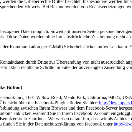
n, werden die Urheberrechte Dritter beachtet. Insbesondere werden Inhal
tsprechenden Hinweis. Bei Bekanntwerden von Rechtsverletzungen wer
nbezogener Daten möglich. Soweit auf unseren Seiten personenbezogen
 Basis. Diese Daten werden ohne Ihre ausdrückliche Zustimmung nicht an
ei der Kommunikation per E-Mail) Sicherheitslücken aufweisen kann. Ei
ontaktdaten durch Dritte zur Übersendung von nicht ausdrücklich ang
ausdrücklich rechtliche Schritte im Falle der unverlangten Zusendung 
ike-Button)
Facebook Inc., 1601 Willow Road, Menlo Park, California, 94025, USA
Übersicht über die Facebook-Plugins finden Sie hier:
http://developers
Verbindung zwischen Ihrem Browser und dem Facebook-Server hergestellt
tton" anklicken während Sie in Ihrem Facebook-Account eingeloggt sin
nutzerkonto zuordnen. Wir weisen darauf hin, dass wir als Anbieter d
u finden Sie in der Datenschutzerklärung von facebook unter
http://de